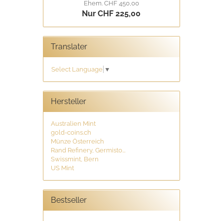
Ehem. CHF 450,00
Nur CHF 225,00
Translater
Select Language
▼
Hersteller
Australien Mint
gold-coins.ch
Münze Österreich
Rand Refinery, Germisto...
Swissmint, Bern
US Mint
Bestseller