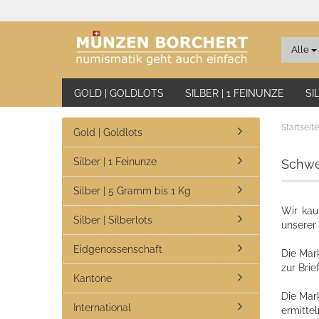
Alle
GOLD | GOLDLOTS
SILBER | 1 FEINUNZE
SI
Startseite
Gold | Goldlots
Silber | 1 Feinunze
Schwe
Silber | 5 Gramm bis 1 Kg
Wir kau
Silber | Silberlots
unserer 
Eidgenossenschaft
Die Mar
zur Bri
Kantone
Die Mar
International
ermitte