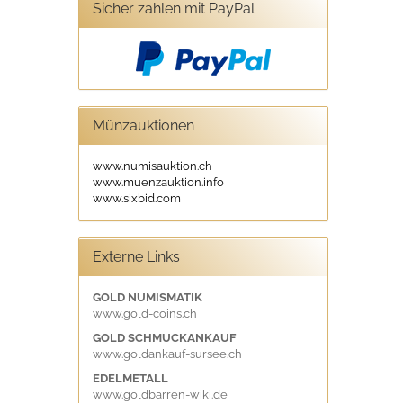
Sicher zahlen mit PayPal
Münzauktionen
www.numisauktion.ch
www.muenzauktion.info
www.sixbid.com
Externe Links
GOLD NUMISMATIK
www.gold-coins.ch
GOLD SCHMUCKANKAUF
www.goldankauf-sursee.ch
EDELMETALL
www.goldbarren-wiki.de