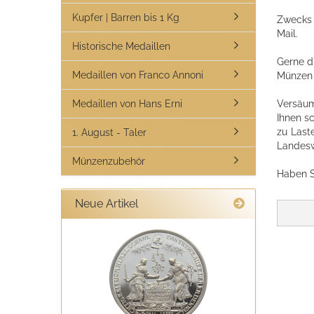
Kupfer | Barren bis 1 Kg
Zwecks 
Mail.
Historische Medaillen
Gerne d
Medaillen von Franco Annoni
Münzen 
Medaillen von Hans Erni
Versäum
Ihnen s
zu Last
1. August - Taler
Landes
Münzenzubehör
Haben S
Neue Artikel