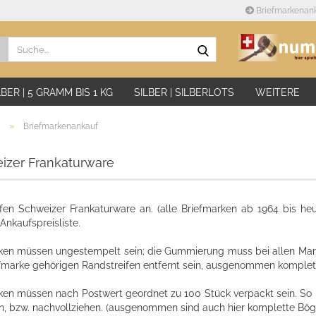
Briefmarkenan
Suche...
LBER | 5 GRAMM BIS 1 KG
SILBER | SILBERLOTS
WEITERE
»
Briefmarkenankauf
izer Frankaturware
fen Schweizer Frankaturware an. (alle Briefmarken ab 1964 bis he
Ankaufspreisliste.
ken müssen ungestempelt sein; die Gummierung muss bei allen Mark
efmarke gehörigen Randstreifen entfernt sein, ausgenommen komplet
ken müssen nach Postwert geordnet zu 100 Stück verpackt sein. So
ln, bzw. nachvollziehen. (ausgenommen sind auch hier komplette Bög