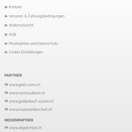
Kontakt
Versand- & Zahlungsbedingungen
Widerrufsrecht
AGB
Privatsphäre und Datenschutz
Cookie Einstellungen
PARTNER
»
www.gold-coins.ch
»
www.numisauktion.ch
»
www.goldankauf-sursee.ch
»
www.muenzenborchert.ch
MEDIENPARTNER
»
www.abgelichtet.ch