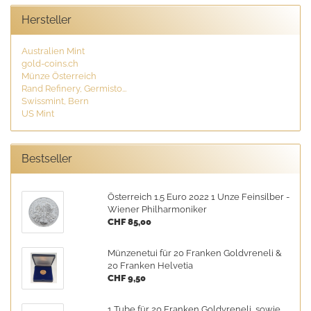
Hersteller
Australien Mint
gold-coins.ch
Münze Österreich
Rand Refinery, Germisto...
Swissmint, Bern
US Mint
Bestseller
Österreich 1.5 Euro 2022 1 Unze Feinsilber -
Wiener Philharmoniker
CHF 85,00
Münzenetui für 20 Franken Goldvreneli &
20 Franken Helvetia
CHF 9,50
1 Tube für 20 Franken Goldvreneli, sowie