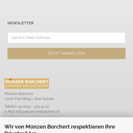
NEWSLETTER
Münzen Borchert
Josef-Frei-Weg 1, 6210 Sursee
Telefon +41 (0)41 - 970 41 22
E-Mail
info@muenzenborchert.ch
Öffnungszeiten Laden Sursee
Wir von Münzen Borchert respektieren Ihre
Mo-Di: geschlossen
Mi-Fr: 10.00-12.00 & 13.30-17.00