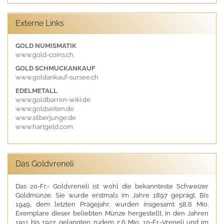
Externe Links
GOLD NUMISMATIK
www.gold-coins.ch
GOLD SCHMUCKANKAUF
www.goldankauf-sursee.ch
EDELMETALL
www.goldbarren-wiki.de
www.goldseiten.de
www.silberjunge.de
www.hartgeld.com
Das Goldvreneli
Das 20-Fr.- Goldvreneli ist wohl die bekannteste Schweizer
Goldmünze. Sie wurde erstmals im Jahre 1897 geprägt. Bis
1949, dem letzten Prägejahr, wurden insgesamt 58,6 Mio.
Exemplare dieser beliebten Münze hergestellt. In den Jahren
1911 bis 1922 gelangten zudem 2,6 Mio. 10-Fr.-Vreneli und im