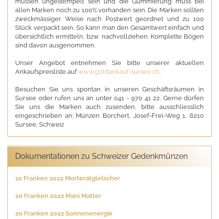
müssen ungestempelt sein und die Gummierung muss bei
allen Marken noch zu 100% vorhanden sein. Die Marken sollten
zweckmässiger Weise nach Postwert geordnet und zu 100
Stück verpackt sein. So kann man den Gesamtwert einfach und
übersichtlich ermitteln, bzw. nachvollziehen. Komplette Bögen
sind davon ausgenommen.
Unser Angebot entnehmen Sie bitte unserer aktuellen
Ankaufspreisliste auf
www.goldankauf-sursee.ch
.
Besuchen Sie uns spontan in unseren Geschäftsräumen in
Sursee oder rufen uns an unter 041 - 970 41 22. Gerne dürfen
Sie uns die Marken auch zusenden, bitte ausschliesslich
eingeschrieben an: Münzen Borchert, Josef-Frei-Weg 1, 6210
Sursee, Schweiz
Dokumentationen zu Schweizer Gedenkmünzen
10 Franken 2022 Morteratgletscher
20 Franken 2022 Mani Matter
20 Franken 2022 Sonnenenergie