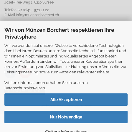
Josef-Frei-Weg 1, 6210 Sursee
Telefon +41 (0)41 - 970 41 22
E-Mail
info@muenzenborchert.ch
Öffnungszeiten Laden Sursee
Wir von Münzen Borchert respektieren Ihre
Mo-Di: geschlossen
Mi-Fr: 10.00-12.00 & 13.30-17.00
Privatsphäre
Sa: 08.00-12.00
Wir verwenden auf unserer Webseite verschiedene Technologien,
Abweichende Öffnungszeiten
damit bei Ihrem Besuch unsere Webseite technisch funktioniert und
www.muenzenborchert.ch
wir Ihnen ein optimiertes und individualisiertes Angebot bieten
können. Außerdem binden wir Tools unserer Kooperationspartner
ein, zur Erstellung von Statistiken zur Nutzung unserer Webseite, zur
Leistungsmessung sowie zum Anzeigen relevanter Inhalte.
Weitere Informationen erhalten Sie in unseren
Datenschutzhinweisen.
Vertrag widerrufen
Alle Akzeptieren
Webshop
by Gambio.de © 2026
Nur Notwendige