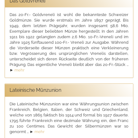
Das Goldvreneli
Das 20-Fr.- Goldvreneli ist wohl die bekannteste Schweizer
Goldmünze. Sie wurde erstmals im Jahre 1897 geprägt. Bis
1949, dem letzten Prägejahr, wurden insgesamt 58,6 Mio.
Exemplare dieser beliebten Münze hergestellt. In den Jahren
1911 bis 1922 gelangten zudem 2,6 Mio. 10-Fr.-Vreneli und im
Jahre 1925 fünftausend 100-Fr.- Vreneli zur Ausgabe. Während
die Vorderseite dieser Münzen praktisch eine Verkleinerung
bzw. Vegrösserung des ursprünglichen Vrenelis darstellen,
unterscheidet sich deren Rückseite deutlich von der früheren
Prägung. Das eigentliche Vreneli bleibt aber das 20-Fr.-Stück ...
►
mehr
Lateinische Münzunion
Die Lateinische Münzunion war eine Währungsunion zwischen
Frankreich, Belgien, Italien, der Schweiz und Griechenland,
welche von 1865 faktisch bis 1914 und formal bis 1927 dauerte.
1795 führte Frankreich eine dezimale Währung ein, den Franc
zu 100 Centimes. Das Gewicht der Silbermünzen war so
genormt ... ►
mehr