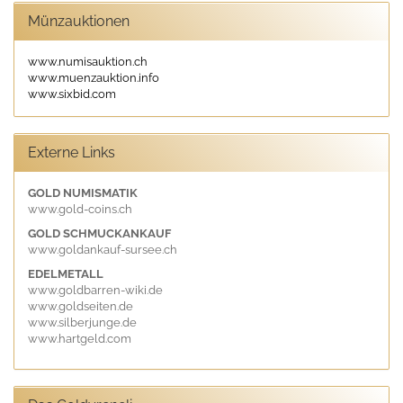
Münzauktionen
www.numisauktion.ch
www.muenzauktion.info
www.sixbid.com
Externe Links
GOLD NUMISMATIK
www.gold-coins.ch
GOLD SCHMUCKANKAUF
www.goldankauf-sursee.ch
EDELMETALL
www.goldbarren-wiki.de
www.goldseiten.de
www.silberjunge.de
www.hartgeld.com