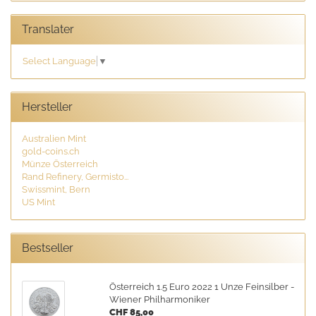
Translater
Select Language
▼
Hersteller
Australien Mint
gold-coins.ch
Münze Österreich
Rand Refinery, Germisto...
Swissmint, Bern
US Mint
Bestseller
Österreich 1.5 Euro 2022 1 Unze Feinsilber -
Wiener Philharmoniker
CHF 85,00