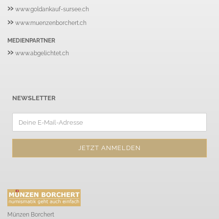
»
www.goldankauf-sursee.ch
»
www.muenzenborchert.ch
MEDIENPARTNER
»
www.abgelichtet.ch
NEWSLETTER
Münzen Borchert