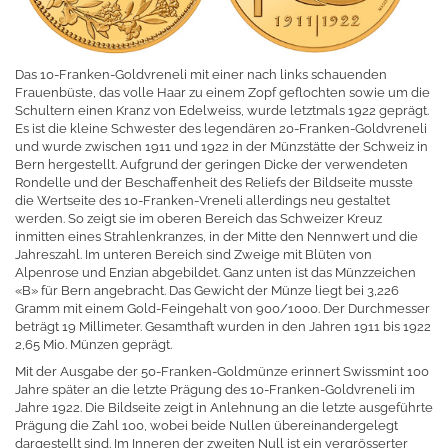
Das 10-Franken-Goldvreneli mit einer nach links schauenden
Frauenbüste, das volle Haar zu einem Zopf geflochten sowie um die
Schultern einen Kranz von Edelweiss, wurde letztmals 1922 geprägt.
Es ist die kleine Schwester des legendären 20-Franken-Goldvreneli
und wurde zwischen 1911 und 1922 in der Münzstätte der Schweiz in
Bern hergestellt. Aufgrund der geringen Dicke der verwendeten
Rondelle und der Beschaffenheit des Reliefs der Bildseite musste
die Wertseite des 10-Franken-Vreneli allerdings neu gestaltet
werden. So zeigt sie im oberen Bereich das Schweizer Kreuz
inmitten eines Strahlenkranzes, in der Mitte den Nennwert und die
Jahreszahl. Im unteren Bereich sind Zweige mit Blüten von
Alpenrose und Enzian abgebildet. Ganz unten ist das Münzzeichen
«B» für Bern angebracht. Das Gewicht der Münze liegt bei 3,226
Gramm mit einem Gold-Feingehalt von 900/1000. Der Durchmesser
beträgt 19 Millimeter. Gesamthaft wurden in den Jahren 1911 bis 1922
2,65 Mio. Münzen geprägt.
Mit der Ausgabe der 50-Franken-Goldmünze erinnert Swissmint 100
Jahre später an die letzte Prägung des 10-Franken-Goldvreneli im
Jahre 1922. Die Bildseite zeigt in Anlehnung an die letzte ausgeführte
Prägung die Zahl 100, wobei beide Nullen übereinandergelegt
dargestellt sind. Im Inneren der zweiten Null ist ein vergrösserter