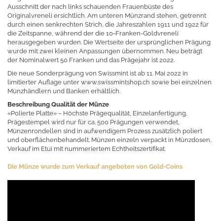
Ausschnitt der nach links schauenden Frauenbüste des
Originalvreneli ersichtlich. Am unteren Münzrand stehen, getrennt
durch einen senkrechten Strich, die Jahreszahlen 1911 und 1922 für
die Zeitspanne, während der die 10-Franken-Goldvreneli
herausgegeben wurden. Die Wertseite der ursprünglichen Prägung
wurde mit zwei kleinen Anpassungen übernommen. Neu beträgt
der Nominalwert 50 Franken und das Prägejahr ist 2022.
Die neue Sonderprägung von Swissmint ist ab 11. Mai 2022 in
limitierter Auflage unter www.swissmintshop.ch sowie bei einzelnen
Münzhändlern und Banken erhältlich.
Beschreibung Qualität der Münze
«Polierte Platte» – Höchste Prägequalität, Einzelanfertigung,
Prägestempel wird nur für ca. 500 Prägungen verwendet,
Münzenrondellen sind in aufwendigem Prozess zusätzlich poliert
und oberflächenbehandelt. Münzen einzeln verpackt in Münzdosen,
Verkauf im Etui mit nummeriertem Echtheitszertifikat.
Die Münze wurde zum Verkauf angeboten von Gold-Coins